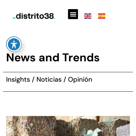
Ir
al
contenido
News and Trends
Insights
/
Noticias
/
Opinión